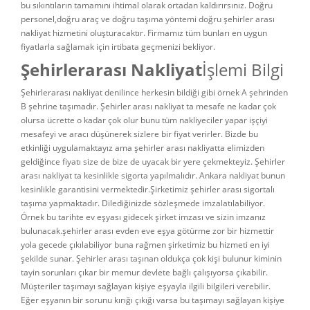
bu sıkıntıların tamamını ihtimal olarak ortadan kaldırırsınız. Doğru
personel,doğru araç ve doğru taşıma yöntemi doğru şehirler arası
nakliyat hizmetini oluşturacaktır. Firmamız tüm bunları en uygun
fiyatlarla sağlamak için irtibata geçmenizi bekliyor.
Şehirlerarası Nakliyat
İşlemi Bilgi
Şehirlerarası nakliyat denilince herkesin bildiği gibi örnek A şehrinden
B şehrine taşımadır. Şehirler arası nakliyat ta mesafe ne kadar çok
olursa ücrette o kadar çok olur bunu tüm nakliyeciler yapar işçiyi
mesafeyi ve aracı düşünerek sizlere bir fiyat verirler. Bizde bu
etkinliği uygulamaktayız ama şehirler arası nakliyatta elimizden
geldiğince fiyatı size de bize de uyacak bir yere çekmekteyiz. Şehirler
arası nakliyat ta kesinlikle sigorta yapılmalıdır. Ankara nakliyat bunun
kesinlikle garantisini vermektedir.Şirketimiz şehirler arası sigortalı
taşıma yapmaktadır. Dilediğinizde sözleşmede imzalatılabiliyor.
Örnek bu tarihte ev eşyası gidecek şirket imzası ve sizin imzanız
bulunacak.şehirler arası evden eve eşya götürme zor bir hizmettir
yola gecede çıkılabiliyor buna rağmen şirketimiz bu hizmeti en iyi
şekilde sunar. Şehirler arası taşınan oldukça çok kişi bulunur kiminin
tayin sorunları çıkar bir memur devlete bağlı çalışıyorsa çıkabilir.
Müşteriler taşımayı sağlayan kişiye eşyayla ilgili bilgileri verebilir.
Eğer eşyanın bir sorunu kırığı çıkığı varsa bu taşımayı sağlayan kişiye