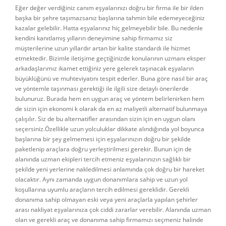
Eğer değer verdiğiniz canım eşyalarınızı doğru bir firma ile bir ilden
başka bir şehre taşımazsanız başlarına tahmin bile edemeyeceğiniz
kazalar gelebilir. Hatta eşyalarınız hiç gelmeyebilir bile. Bu nedenle
kendini kanıtlamış yılların deneyimine sahip firmamız siz
müşterilerine uzun yıllardır artan bir kalite standardı ile hizmet
etmektedir. Bizimle iletişime geçtiğinizde konularının uzmanı eksper
arkadaşlarımız ikamet ettiğiniz yere gelerek taşınacak eşyaların
büyüklüğünü ve muhteviyatını tespit ederler. Buna göre nasıl bir araç
ve yöntemle taşınması gerektiği ile ilgili size detaylı önerilerde
bulunuruz. Burada hem en uygun araç ve yöntem belirlenirken hem
de sizin için ekonomi k olarak da en az maliyetli alternatif bulunmaya
çalışılır. Siz de bu alternatifler arasından sizin için en uygun olanı
seçersiniz.Özellikle uzun yolculuklar dikkate alındığında yol boyunca
başlarına bir şey gelmemesi için eşyalarınızın doğru bir şekilde
paketlenip araçlara doğru yerleştirilmesi gerekir. Bunun için de
alanında uzman ekipleri tercih etmeniz eşyalarınızın sağlıklı bir
şekilde yeni yerlerine nakledilmesi anlamında çok doğru bir hareket
olacaktır. Aynı zamanda uygun donanımlara sahip ve uzun yol
koşullarına uyumlu araçların tercih edilmesi gereklidir. Gerekli
donanıma sahip olmayan eski veya yeni araçlarla yapılan şehirler
arası nakliyat eşyalarınıza çok ciddi zararlar verebilir. Alanında uzman
olan ve gerekli araç ve donanıma sahip firmamızı seçmeniz halinde